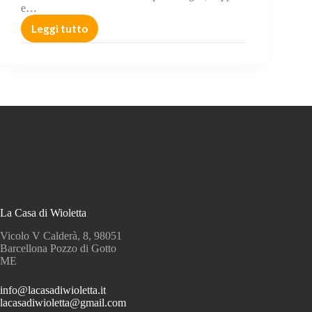
e…
Leggi tutto
MERAVIGLIOSI
TRAMONTI
“L’ora
in
qui
il
cielo
sussurra
al
mare”
La Casa di Wioletta
Vicolo V Calderà, 8, 98051
Barcellona Pozzo di Gotto
ME
info@lacasadiwioletta.it
lacasadiwioletta@gmail.com